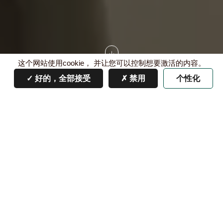
这个网站使用cookie， 并让您可以控制想要激活的内容。
X
好的，全部接受
禁用
个性化
在波亚克的入口处有一座名叫“Batges”的小村庄，自十六
世纪起这里就是一代又一代酒农的家园，靓茨伯酒庄的法
语名字Château Lynch-Bages中就有一部分得名于此。随
着靓茨（Lynch）家族的入驻，酒庄辉煌的葡萄栽培史于
十八世纪正式拉开帷幕。