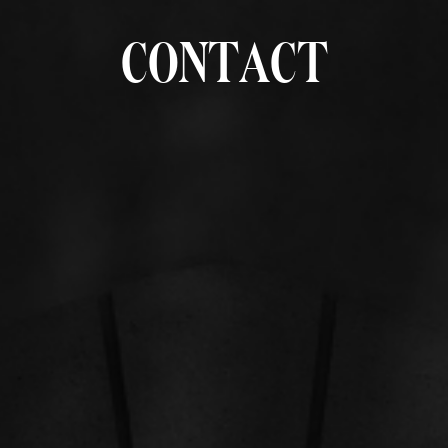
C
O
N
T
A
C
T