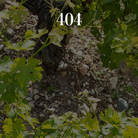
4
0
4